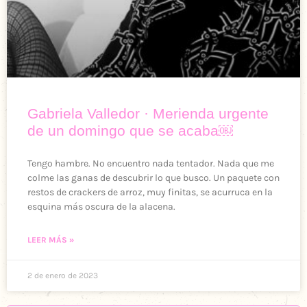
Gabriela Valledor · Merienda urgente
de un domingo que se acaba￼
Tengo hambre. No encuentro nada tentador. Nada que me
colme las ganas de descubrir lo que busco. Un paquete con
restos de crackers de arroz, muy finitas, se acurruca en la
esquina más oscura de la alacena.
LEER MÁS »
2 de enero de 2023