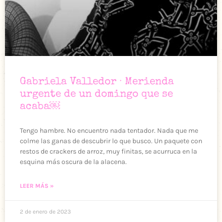
Gabriela Valledor · Merienda
urgente de un domingo que se
acaba￼
Tengo hambre. No encuentro nada tentador. Nada que me
colme las ganas de descubrir lo que busco. Un paquete con
restos de crackers de arroz, muy finitas, se acurruca en la
esquina más oscura de la alacena.
LEER MÁS »
2 de enero de 2023