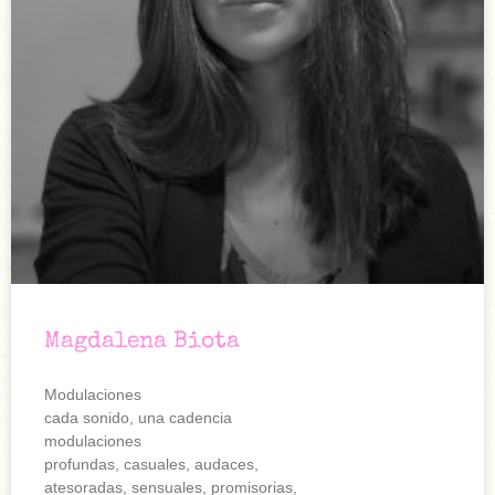
Magdalena Biota
Modulaciones
cada sonido, una cadencia
modulaciones
profundas, casuales, audaces,
atesoradas, sensuales, promisorias,