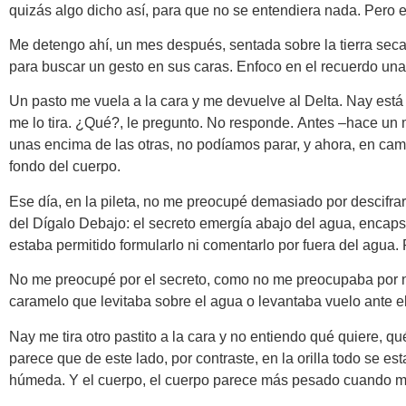
quizás algo dicho así, para que no se entendiera nada. Pero 
Me detengo ahí, un mes después, sentada sobre la tierra seca f
para buscar un gesto en sus caras. Enfoco en el recuerdo una
Un pasto me vuela a la cara y me devuelve al Delta. Nay está 
me lo tira. ¿Qué?, le pregunto. No responde. Antes –hace un 
unas encima de las otras, no podíamos parar, y ahora, en cam
fondo del cuerpo.
Ese día, en la pileta, no me preocupé demasiado por descifra
del Dígalo Debajo: el secreto emergía abajo del agua, encaps
estaba permitido formularlo ni comentarlo por fuera del agua. 
No me preocupé por el secreto, como no me preocupaba por nad
caramelo que levitaba sobre el agua o levantaba vuelo ante 
Nay me tira otro pastito a la cara y no entiendo qué quiere, q
parece que de este lado, por contraste, en la orilla todo se e
húmeda. Y el cuerpo, el cuerpo parece más pesado cuando me 