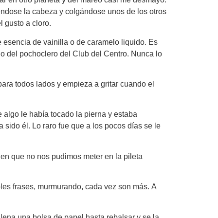
diéndose la cabeza y colgándose unos de los otros
 gusto a cloro.
 esencia de vainilla o de caramelo liquido. Es
lado del pochoclero del Club del Centro. Nunca lo
ara todos lados y empieza a gritar cuando el
 algo le había tocado la pierna y estaba
sido él. Lo raro fue que a los pocos días se le
a en que no nos pudimos meter en la pileta
ibles frases, murmurando, cada vez son más. A
llena una bolsa de papel hasta rebalsar y se la