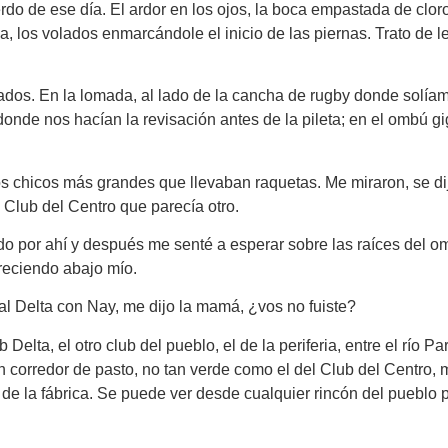
o de ese día. El ardor en los ojos, la boca empastada de cloro,
csia, los volados enmarcándole el inicio de las piernas. Trato de l
lados. En la lomada, al lado de la cancha de rugby donde solíam
 donde nos hacían la revisación antes de la pileta; en el ombú 
os chicos más grandes que llevaban raquetas. Me miraron, se dij
l Club del Centro que parecía otro.
o por ahí y después me senté a esperar sobre las raíces del o
creciendo abajo mío.
al Delta con Nay, me dijo la mamá, ¿vos no fuiste?
 Delta, el otro club del pueblo, el de la periferia, entre el río 
n corredor de pasto, no tan verde como el del Club del Centro, 
ea de la fábrica. Se puede ver desde cualquier rincón del puebl