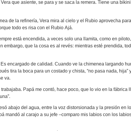
ra que asiente, se para y se saca la remera. Tiene una bikini 
 de la refinería, Vera mira al cielo y el Rubio aprovecha para es
 porque todo es risa con el Rubio Ajá.
empre está encendida, a veces solo una llamita, como en piloto
n embargo, que la cosa es al revés: mientras esté prendida, tod
es. Es encargado de calidad. Cuando ve la chimenea largando h
s tira la boca para un costado y chista, “no pasa nada, hija” y 
se va.
O trabajaba. Papá me contó, hace poco, que lo vio en la fábrica 
una”.
ó abajo del agua, entre la voz distorsionada y la presión en lo
apá mandó al carajo a su jefe –comparo mis labios con los labi