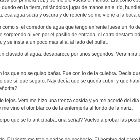
me quedo en la tierra, mirándolos jugar de manos en el río, hun
, esa agua sucia y oscura y de repente se me viene a la boca el
 como si el corredor de agua que tengo enfrente fuese un río de
e sorprendo al ver, por el pasillo de entrada, el carro destarta
 y se instala un poco más allá, al lado del buffet.
 un clavado al agua, desaparece por unos segundos. Vera mira p
los que no se quiso bañar. Fue con lo de la culebra. Decía que
 que sí, que seguro. Nay decía que se quería cubrir y que había 
eñorita?
de lejos. Vera me hizo una trenza cosida y yo me acordé del dí
me vino el olor blanco de la enfermería al fondo de la nariz.
cuerpo que se lo anticipaba, una señal? Vuelvo a probar las pos
de. El viento me trae oleadas de pochoclo. El hombre del carro 