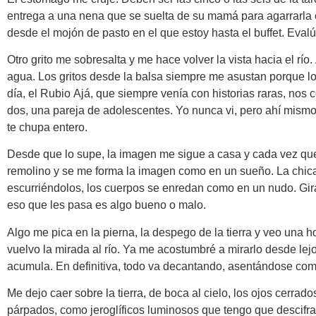
entrega a una nena que se suelta de su mamá para agarrarla
desde el mojón de pasto en el que estoy hasta el buffet. Evalú
Otro grito me sobresalta y me hace volver la vista hacia el rí
agua. Los gritos desde la balsa siempre me asustan porque lo
día, el Rubio Ajá, que siempre venía con historias raras, nos
dos, una pareja de adolescentes. Yo nunca vi, pero ahí mismo
te chupa entero.
Desde que lo supe, la imagen me sigue a casa y cada vez que
remolino y se me forma la imagen como en un sueño. La chica si
escurriéndolos, los cuerpos se enredan como en un nudo. Gira
eso que les pasa es algo bueno o malo.
Algo me pica en la pierna, la despego de la tierra y veo una h
vuelvo la mirada al río. Ya me acostumbré a mirarlo desde lejos
acumula. En definitiva, todo va decantando, asentándose como
Me dejo caer sobre la tierra, de boca al cielo, los ojos cerrad
párpados, como jeroglíficos luminosos que tengo que descifra