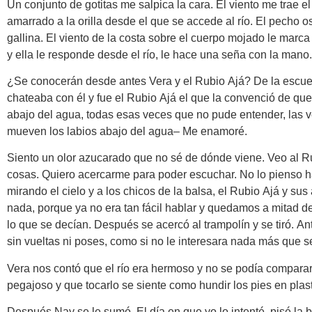
Un conjunto de gotitas me salpica la cara. El viento me trae 
amarrado a la orilla desde el que se accede al río. El pecho o
gallina. El viento de la costa sobre el cuerpo mojado le marca
y ella le responde desde el río, le hace una seña con la mano.
¿Se conocerán desde antes Vera y el Rubio Ajá? De la escuel
chateaba con él y fue el Rubio Ajá el que la convenció de q
abajo del agua, todas esas veces que no pude entender, las v
mueven los labios abajo del agua– Me enamoré.
Siento un olor azucarado que no sé de dónde viene. Veo al Rub
cosas. Quiero acercarme para poder escuchar. No lo pienso ha
mirando el cielo y a los chicos de la balsa, el Rubio Ajá y su
nada, porque ya no era tan fácil hablar y quedamos a mitad de 
lo que se decían. Después se acercó al trampolín y se tiró. An
sin vueltas ni poses, como si no le interesara nada más que sen
Vera nos contó que el río era hermoso y no se podía comparar
pegajoso y que tocarlo se siente como hundir los pies en plast
Después Nay se le sumó. El día en que yo lo intenté, pisé la