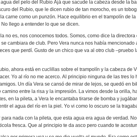
el agua del pelo del Rubio Ajá que sacude la cabeza desde la b
scuro del Rubio, que le dicen rubio de tan morocho, es un tobog
 la carne como un punzón. Hace equilibrio en el trampolín de la 
 No llego a entender lo que se dicen.
a no es, nos conocemos todos. Somos, como dice la directora en
ue se cambiara de club. Pero Vera nunca nos había mencionado a
eces que perdí. Gusto de un chico que va al otro club –pruebo 
io, ahora está en cuclillas sobre el trampolín y la cabeza de 
cer. Yo al río no me acerco. Al principio ninguna de las tres l
s amigos. Un día Vera se cansó de mirar de lejos, se quedó en bi
camino entre la risa y la impresión. La vimos desde la orilla, 
tes, en la pileta, a Vera le encantaba tirarse de bomba y jugáb
tir el agua del río en la piel. Yo vi como lo oscuro se la tragab
 para nada con la pileta, que esta agua era agua de verdad. Nos
icola fresca. Que al principio te da asco pero cuando te acostu
 balsa por primera vez y se me dio vuelta el mundo. Era como es