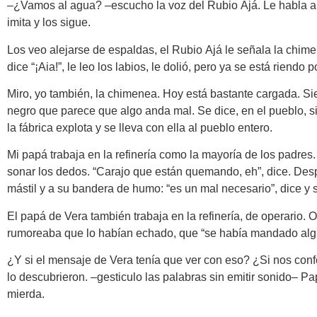
–¿Vamos al agua? –escucho la voz del Rubio Ajá. Le habla a Ve
imita y los sigue.
Los veo alejarse de espaldas, el Rubio Ajá le señala la chimenea
dice “¡Aia!”, le leo los labios, le dolió, pero ya se está riendo
Miro, yo también, la chimenea. Hoy está bastante cargada. Si
negro que parece que algo anda mal. Se dice, en el pueblo, si
la fábrica explota y se lleva con ella al pueblo entero.
Mi papá trabaja en la refinería como la mayoría de los padr
sonar los dedos. “Carajo que están quemando, eh”, dice. Despué
mástil y a su bandera de humo: “es un mal necesario”, dice y 
El papá de Vera también trabaja en la refinería, de operario. 
rumoreaba que lo habían echado, que “se había mandado alg
¿Y si el mensaje de Vera tenía que ver con eso? ¿Si nos confes
lo descubrieron. –gesticulo las palabras sin emitir sonido– P
mierda.