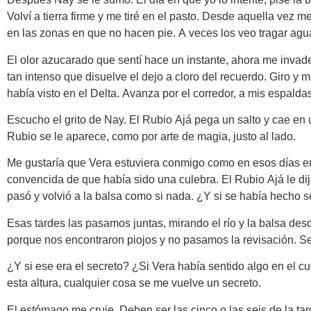
Volví a tierra firme y me tiré en el pasto. Desde aquella vez 
en las zonas en que no hacen pie. A veces los veo tragar agua
El olor azucarado que sentí hace un instante, ahora me invade
tan intenso que disuelve el dejo a cloro del recuerdo. Giro y m
había visto en el Delta. Avanza por el corredor, a mis espaldas,
Escucho el grito de Nay. El Rubio Ajá pega un salto y cae en
Rubio se le aparece, como por arte de magia, justo al lado.
Me gustaría que Vera estuviera conmigo como en esos días en 
convencida de que había sido una culebra. El Rubio Ajá le dijo
pasó y volvió a la balsa como si nada. ¿Y si se había hecho s
Esas tardes las pasamos juntas, mirando el río y la balsa des
porque nos encontraron piojos y no pasamos la revisación. Se 
¿Y si ese era el secreto? ¿Si Vera había sentido algo en el 
esta altura, cualquier cosa se me vuelve un secreto.
El estómago me cruje. Deben ser las cinco o las seis de la tar