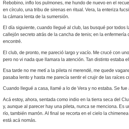
Rebobino, inflo los pulmones, me hundo de nuevo en el recuerd
en círculo, una tribu de sirenas en ritual. Vera, la enteriza fu
la cámara lenta de la sumersión.
El día siguiente, cuando llegué al club, las busqué por todos 
callejón secreto atrás de la cancha de tenis; en la enfermería
encontré.
El club, de pronto, me pareció largo y vacío. Me crucé con un
pero no vi nada que llamara la atención. Tan distinto estaba e
Esa tarde no me metí a la pileta ni merendé, me quede vagand
pasaba lento y hasta me parecía sentir el crujir de las raíces 
Cuando llegué a casa, llamé a lo de Vera y no estaba. Se fue 
Acá estoy, ahora, sentada como indio en la tierra seca del Club
y, aunque al parecer hay una pileta, nunca se menciona. Es u
río, también marrón. Al final se recorta en el cielo la chimen
está acá nomás.