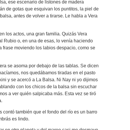
alsa, ese escenario de listones de madera
án de gotas que esquivan los puntitos, la piel de
balsa, antes de volver a tirarse. Le habla a Vera
 los actos, una gran familia. Quizás Vera
l Rubio o, en una de esas, lo venía haciendo
la frase moviendo los labios despacio, como se
Vera se asoma por debajo de las tablas. Se dicen
o hacíamos, nos quedábamos tiradas en el pasto
kini y se acercó a La Balsa. Ni Nay ni yo dijimos
hablando con los chicos de la balsa sin escuchar
amos a ver quién salpicaba más. Esta vez se tiró
a.
 contó también que el fondo del río es un barro
mbrás es lindo.
tar en otro planeta y del mareo casi me desmayo.