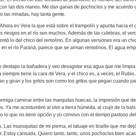
 con las dos manos. Me dan ganas de pochoclos y me acuerdo qu
o las miradas, hay tanta gente.
o. Ahora es Vera la que está sobre el trampolín y apunta hacia el
s riesgos en el río son muchos. Además de las culebras, el verd
 contó lo del chico del remolino. En algunas versiones era un ch
 en el río Paraná, parece que se arman remolinos. El agua emp
 destapo la bañadera y veo desagotar esa agua que me limpia el
empre tiene la cara de Vera, y el chico es, a veces, el Rubio A
n y giran y los gritos son como los gritos que pegan cuando jue
ormiga caminar entre las marquitas huecas, la impresión que dej
. Ya me acostumbré al olor a tierra húmeda, al crujir de la balsa
 lo que no tiene opción y yo convivo con el tiempo pastoso del
os. Las muesquitas de mi pierna, el tatuaje en braille que me dej
r. Estoy cansada. Quiero tanto, tanto, unos pochoclos bien aca