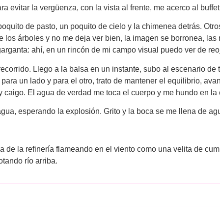
a evitar la vergüenza, con la vista al frente, me acerco al buffet
poquito de pasto, un poquito de cielo y la chimenea detrás. Otr
 los árboles y no me deja ver bien, la imagen se borronea, las 
a garganta: ahí, en un rincón de mi campo visual puedo ver de re
ecorrido. Llego a la balsa en un instante, subo al escenario de 
ara un lado y para el otro, trato de mantener el equilibrio, ava
 y caigo. El agua de verdad me toca el cuerpo y me hundo en la
agua, esperando la explosión. Grito y la boca se me llena de agu
ama de la refinería flameando en el viento como una velita de cu
tando río arriba.