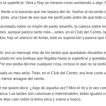
en la superficie, Vera y Nay se miraron como asintiendo a algo
rente a la baranda que me separa del río. Vuelvo al recuerdo de
 pista, una clave de eso que me perdí justo antes de que todo 
acostada sobre un mojón de pasto amarillo, la cabeza sobre los
mes, aunque parece tanto más–, antes, en el Club del Centro, la
bio, hay un silencio de fondo, todo es suposición y parece que 
rlo: era un mensaje más de los tantos que quedaban disueltos e
ulado en una burbuja que llegaba hasta la superficie y quedab
Por eso podía decirse cualquier cosa, incluso lo que no se podía
a un mes atrás. Todo, en el Club del Centro, era leve como un
el menor amague del viento.
ué me quiere decir. ¿Algo de aquella vez? Miro el río y lo veo c
stanca. Las tardes son calurosas e interminables, todas iguales
dejo caer sobre la tierra seca y suena a hueco.