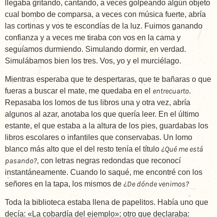
llegaba gritando, cantando, a veces golpeando algún objeto
cual bombo de comparsa, a veces con música fuerte, abría
las cortinas y vos te escondías de la luz. Fuimos ganando
confianza y a veces me tiraba con vos en la cama y
seguíamos durmiendo. Simulando dormir, en verdad.
Simulábamos bien los tres. Vos, yo y el murciélago.
Mientras esperaba que te despertaras, que te bañaras o que
entrecuarto
fueras a buscar el mate, me quedaba en el
.
Repasaba los lomos de tus libros una y otra vez, abría
algunos al azar, anotaba los que quería leer. En el último
estante, el que estaba a la altura de los pies, guardabas los
libros escolares o infantiles que conservabas. Un lomo
¿Qué me está
blanco más alto que el del resto tenía el título
pasando?
, con letras negras redondas que reconocí
instantáneamente. Cuando lo saqué, me encontré con los
¿De dónde venimos?
señores en la tapa, los mismos de
Toda la biblioteca estaba llena de papelitos. Había uno que
decía: «La cobardía del ejemplo»; otro que declaraba: