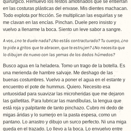
quirúrgico. Remuevo los restos amotinados que se entierran
en las costuras plásticas del envase. Mis dientes machacan.
Todo explota por fricción. Se multiplican las esquirlas y se
me clavan en las encías. Pinchan. Duele pero insisto y
vuelvo a llenarme la boca. Siento un leve sabor a sangre.
A vos, ¿no te duele nada? ¿No estás contracturado? Tu cuerpo, ¿no
te pide a gritos que te abracen, que te estrujen? ¿No necesita que
lo dibujen de nuevo con las yemas de los dedos húmedos?
Busco agua en la heladera. Tomo un trago de la botella. Es
una merienda de hambre salvaje. Me deshago de las
buenas costumbres. Vuelvo a poner el agua en el estante y
encuentro el pote de hummus. Quiero. Necesito esa
untuosidad para suavizar las microheridas que me dejaron
las galletitas. Para lubricar las mandíbulas, la lengua que
está roja y palpitante de tanto pinchazo. Cubro mi dedo de
migas áridas y lo sumerjo en la pasta espesa, como un
pantano. Lo arrastro y dibujo un surco perfecto. Ni una miga
queda en el trazado. Lo llevo a la boca. Lo envuelvo entre