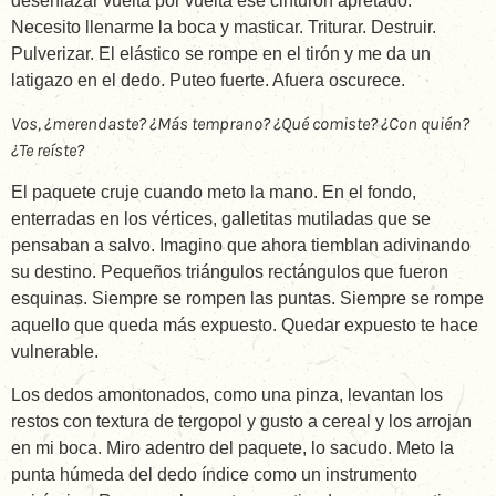
desenlazar vuelta por vuelta ese cinturón apretado.
Necesito llenarme la boca y masticar. Triturar. Destruir.
Pulverizar. El elástico se rompe en el tirón y me da un
latigazo en el dedo. Puteo fuerte. Afuera oscurece.
Vos, ¿merendaste? ¿Más temprano? ¿Qué comiste? ¿Con quién?
¿Te reíste?
El paquete cruje cuando meto la mano. En el fondo,
enterradas en los vértices, galletitas mutiladas que se
pensaban a salvo. Imagino que ahora tiemblan adivinando
su destino. Pequeños triángulos rectángulos que fueron
esquinas. Siempre se rompen las puntas. Siempre se rompe
aquello que queda más expuesto. Quedar expuesto te hace
vulnerable.
Los dedos amontonados, como una pinza, levantan los
restos con textura de tergopol y gusto a cereal y los arrojan
en mi boca. Miro adentro del paquete, lo sacudo. Meto la
punta húmeda del dedo índice como un instrumento