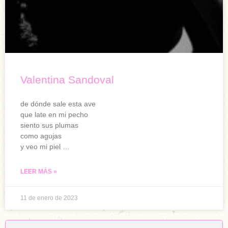
Valentina Sandoval
de dónde sale esta ave
que late en mi pecho
siento sus plumas
como agujas
y veo mi piel …
LEER MÁS »
11 de enero de 2023