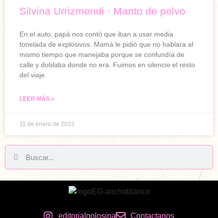
Silvina Urrizmendi · Manto de polvo
En el auto, papá nos contó que iban a usar media
tonelada de explosivos. Mamá le pidió que no hablara al
mismo tiempo que manejaba porque se confundía de
calle y doblaba donde no era. Fuimos en silencio el resto
del viaje.
LEER MÁS »
11 de enero de 2023
editorialgolosina
Contactanos