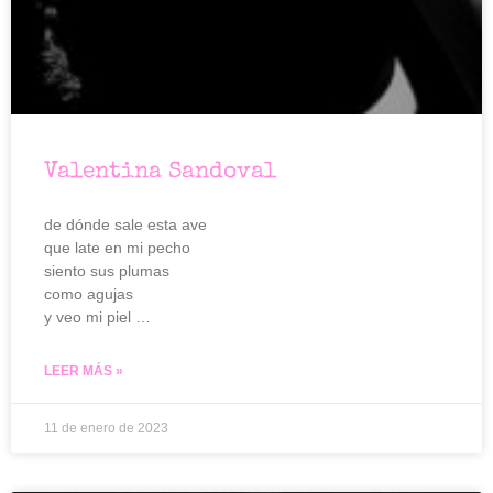
Valentina Sandoval
de dónde sale esta ave
que late en mi pecho
siento sus plumas
como agujas
y veo mi piel …
LEER MÁS »
11 de enero de 2023