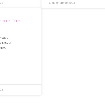
023
11 de enero de 2023
iro · Tres
xcavar.
o rascar
mpo.
023