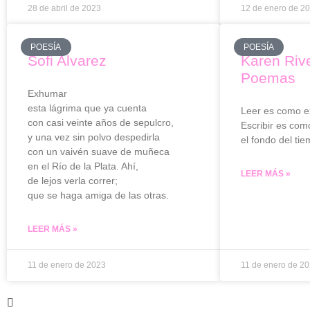
28 de abril de 2023
12 de enero de 2
POESÍA
POESÍA
Sofi Alvarez
Karen Rive
Poemas
Exhumar
esta lágrima que ya cuenta
Leer es como e
con casi veinte años de sepulcro,
Escribir es com
y una vez sin polvo despedirla
el fondo del tie
con un vaivén suave de muñeca
en el Río de la Plata. Ahí,
LEER MÁS »
de lejos verla correr;
que se haga amiga de las otras.
LEER MÁS »
11 de enero de 2023
11 de enero de 2