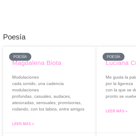
Poesía
POESÍA
POESÍA
Magdalena Biota
Luciana C
Modulaciones
Me gusta la pala
cada sonido, una cadencia
por la ligereza
modulaciones
con la que se d
profundas, casuales, audaces,
pronto se vuelv
atesoradas, sensuales, promisorias,
rodando, con los labios, entre amigos
LEER MÁS »
LEER MÁS »