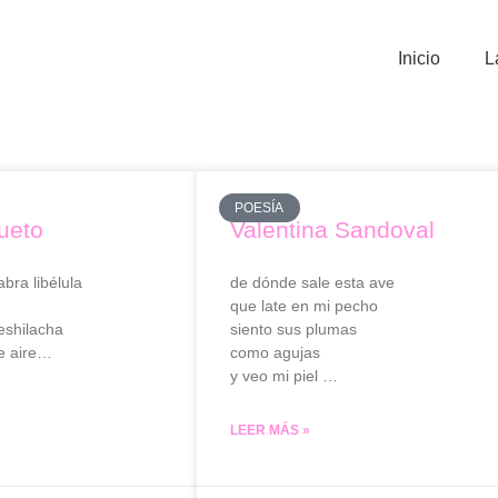
Inicio
L
POESÍA
ueto
Valentina Sandoval
bra libélula
de dónde sale esta ave
que late en mi pecho
eshilacha
siento sus plumas
e aire…
como agujas
y veo mi piel …
LEER MÁS »