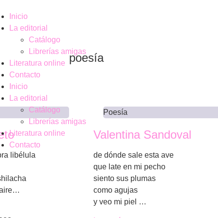
Inicio
La editorial
Catálogo
Librerías amigas
poesía
Literatura online
Contacto
Inicio
La editorial
Catálogo
Poesía
Librerías amigas
eto
Valentina Sandoval
Literatura online
Contacto
ra libélula
de dónde sale esta ave
que late en mi pecho
shilacha
siento sus plumas
 aire…
como agujas
y veo mi piel …