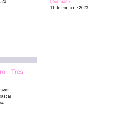
2023
Leer más »
11 de enero de 2023
ro · Tres
avar.
rascar
po.